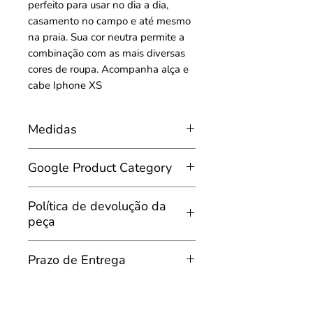
perfeito para usar no dia a dia,
casamento no campo e até mesmo
na praia. Sua cor neutra permite a
combinação com as mais diversas
cores de roupa. Acompanha alça e
cabe Iphone XS
Medidas
Comprimento: 17,5cm
Google Product Category
Altura: 17cm
Largura: 6cm
All products were carefully chosen
Política de devolução da
peça
Do Arrependimento e da devolução
Prazo de Entrega
da peça
Prazo de entrega da Peça
Conforme dispõe o artigo 49 do
Código de Defesa do Consumidor