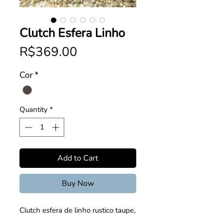
Clutch Esfera Linho
Price
R$369.00
Cor
*
Quantity
*
Add to Cart
Buy Now
Clutch esfera de linho rustico taupe,