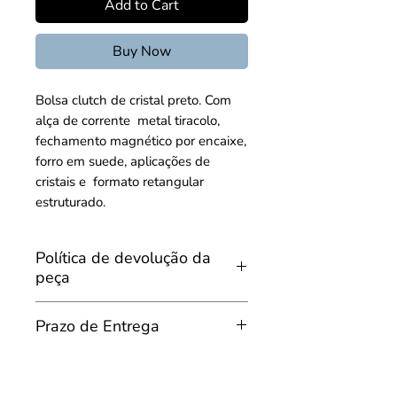
Add to Cart
Buy Now
Bolsa clutch de cristal preto. Com 
alça de corrente  metal tiracolo, 
fechamento magnético por encaixe, 
forro em suede, aplicações de 
cristais e  formato retangular 
estruturado.
Política de devolução da
peça
Do Arrependimento e da devolução
Prazo de Entrega
da peça
Prazo de entrega da Peça
Conforme dispõe o artigo 49 do
Código de Defesa do Consumidor