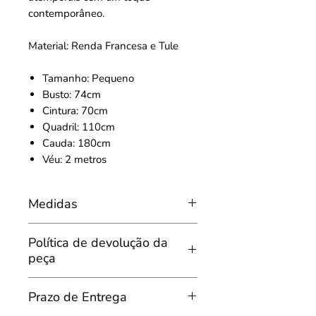
contemporâneo.
Material: Renda Francesa e Tule
Tamanho: Pequeno
Busto: 74cm
Cintura: 70cm
Quadril: 110cm
Cauda: 180cm
Véu: 2 metros
Medidas
Tamanho: 42/44Brasil
Política de devolução da
Busto: 94cm
peça
Cintura: 75cm
Quadril: 104cm
Do Arrependimento e da devolução
Comprimento: 138cm
Prazo de Entrega
da peça