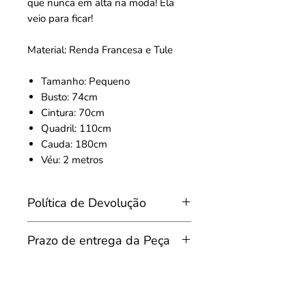
que nunca em alta na moda! Ela
veio para ficar!
Material: Renda Francesa e Tule
Tamanho: Pequeno
Busto: 74cm
Cintura: 70cm
Quadril: 110cm
Cauda: 180cm
Véu: 2 metros
Política de Devolução
Do Arrependimento e da devolução
Prazo de entrega da Peça
da peça
Conforme dispõe o artigo 49 do
Prazo de entrega da Peça
Código de Defesa do Consumidor
A negociação será concretizada
(lei 8.078/1990), poderá o(a)
com o efetivo pagamento do(a)
consumidor(a), desistir do pedido