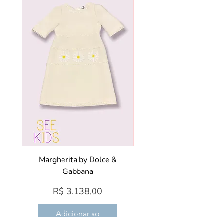
Margherita by Dolce &
Gabbana
Preço
R$ 3.138,00
Adicionar ao