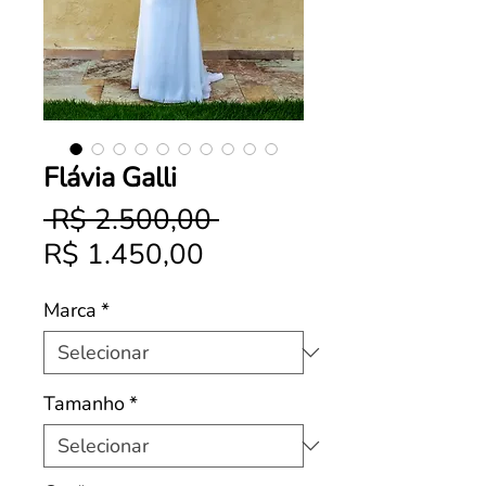
Flávia Galli
Preço
 R$ 2.500,00 
Preço
normal
R$ 1.450,00
promocional
Marca
*
Tamanho
*